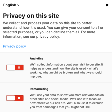
English
Menu
Privacy on this site
We collect and process your data on this site to better
Startseite
understand how it is used. You can give your consent to all or
selected purposes, or you can decline them all. For more
Für Unternehmen
information, see our privacy policy.
Caravan- und Wohnmobilaufwertung
Privacy policy
Top gepflegt länger reisen
Analytics
SONAX bietet mit speziell auf die hoch­wer­tigen Ober­flä­chen von
Wohn­mo­bilen, voll­in­te­grierter Camper und Wohn­wagen abge­
We'll collect information about your visit to our site. It
helps us understand how the site is used – what's
stimmten Produkten aus der PROFILINE Serie und Schu­lungen der
working, what might be broken and what we should
SONAX PROFILINE Detailing Academy ein Rundum­-Paket für
improve.
hoch­wer­tige Pflege. Sie gewähr­leisten einen best­mög­li­chen Wert­­
erhalt der Fahr­zeuge. Wir unter­stützen Sie mit Perfor­man­ce­-starken
Produkten in bewährter SONAX Qualität und dem rich­tigen Know-
Remarketing
how für mehr Ertrag im Bereich Cara­va­ning.
We'll use your data to show you more relevant ads on
other sites and social media. We'll use it to measure
how effective our ads are. We'll also use it to exclude
you from campaigns that you might not like.