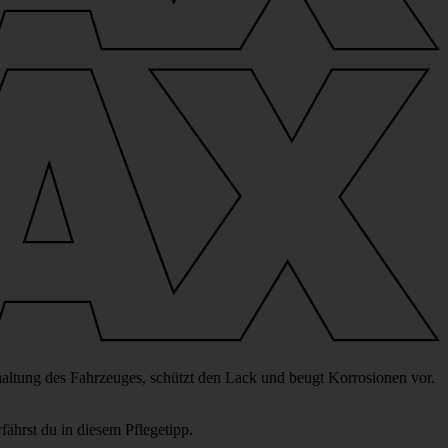
r­hal­tung des Fahr­zeuges, schützt den Lack und beugt Korro­sionen vor.
ährst du in diesem Pfle­ge­tipp.