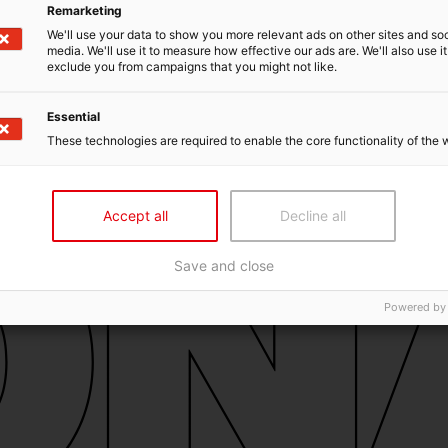
Remarketing
We'll use your data to show you more relevant ads on other sites and soc
media. We'll use it to measure how effective our ads are. We'll also use it
exclude you from campaigns that you might not like.
Essential
These technologies are required to enable the core functionality of the 
Accept all
Decline all
Save and close
Powered by