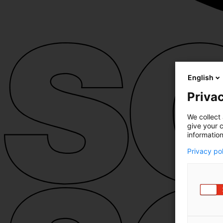
English
Privac
We collect 
give your c
information
Privacy po