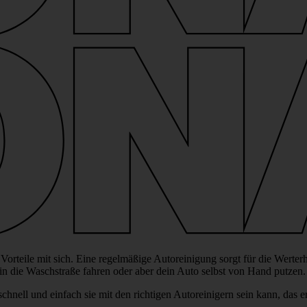
orteile mit sich. Eine regel­mä­ßige Autor­ei­ni­gung sorgt für die Wert­e
in die Wasch­straße fahren oder aber dein Auto selbst von Hand putzen.
ll und einfach sie mit den rich­tigen Autor­ei­ni­gern sein kann, das erf