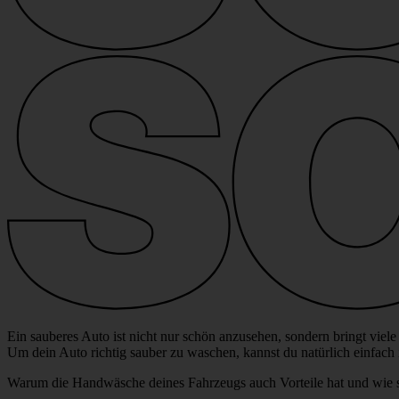
Ein sauberes Auto ist nicht nur schön anzu­sehen, sondern bringt viele V
Um dein Auto richtig sauber zu waschen, kannst du natür­lich einfach 
Warum die Hand­wä­sche deines Fahr­zeugs auch Vorteile hat und wie schne