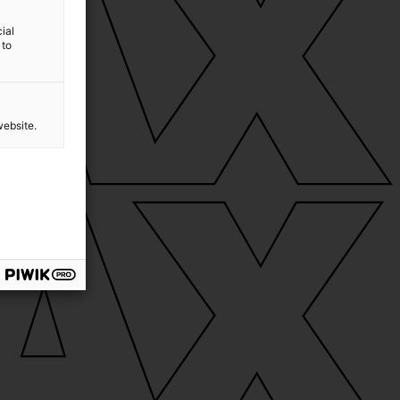
ial
 to
website.