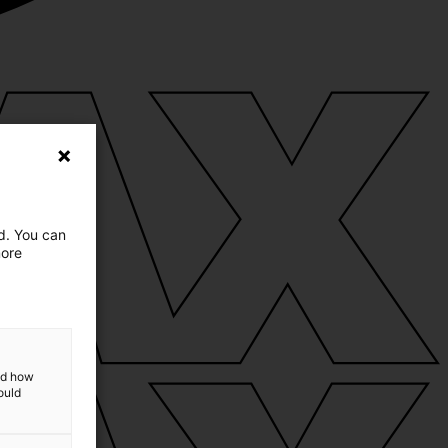
ed. You can
more
and how
ould