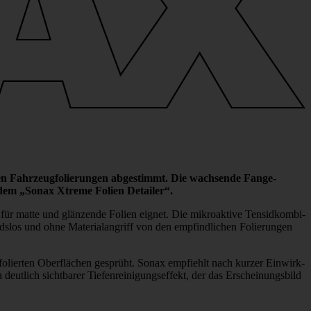
n Fahr­zeug­fo­li­e­rungen abge­stimmt. Die wach­sende Fange­
nd dem „Sonax Xtreme Folien Detailer“.
sich für matte und glän­zende Folien eignet. Die mikro­ak­tive Tensid­kom­bi­
slos und ohne Mate­ri­al­an­griff von den empfind­li­chen Foli­e­rungen
li­erten Ober­flä­chen gesprüht. Sonax empfiehlt nach kurzer Einwirk­
­lich sicht­barer Tiefen­rei­ni­gungs­ef­fekt, der das Erschei­nungs­bild