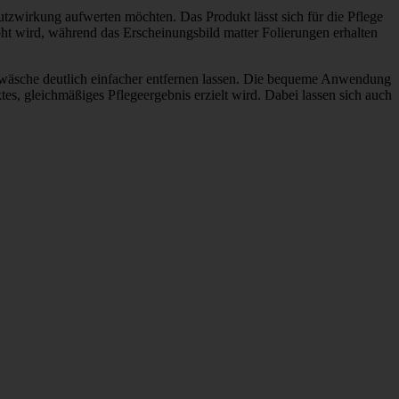
chutz­wir­kung aufwerten möchten. Das Produkt lässt sich für die Pflege
höht wird, während das Erschei­nungs­bild matter Foli­e­rungen erhalten
­wä­sche deut­lich einfa­cher entfernen lassen. Die bequeme Anwen­dung
s, gleich­mä­ßiges Pfle­ge­er­gebnis erzielt wird. Dabei lassen sich auch