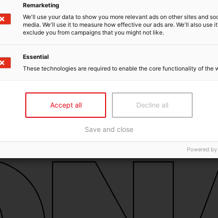
Remarketing
We'll use your data to show you more relevant ads on other sites and soc
media. We'll use it to measure how effective our ads are. We'll also use it
exclude you from campaigns that you might not like.
Essential
These technologies are required to enable the core functionality of the 
Accept all
Decline all
Save and close
Powered by