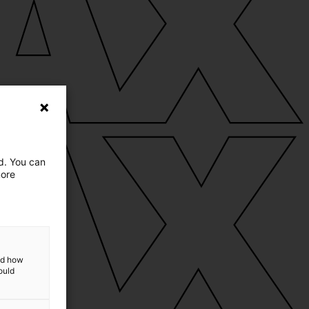
ed. You can
more
and how
ould