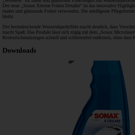
„Well­ness“ für matte und glän­zende Foli­e­rungen mit Wasser­ab­per­lef­f
Der neue „Sonax Xtreme Folien Detailer“ ist das inno­va­tive High­light 
matter und glän­zende Folien verwenden. Die intel­li­gente Pfle­ge­forme
bleibt.
Der beein­dru­ckende Wasser­ab­per­lef­fekt macht deut­lich, dass Ver
macht Spaß: Das Produkt lässt sich zügig mit dem „Sonax Micro­fa­ser­tuc
Rest­ver­schmut­zungen schnell und schlie­ren­frei entfernen, ohne dass 
Down­loads