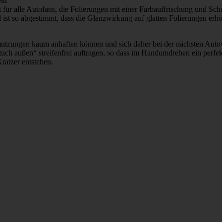
ekt
für alle Auto­fans, die Foli­e­rungen mit einer Farb­auf­fri­schung und S
l ist so abge­stimmt, dass die Glanz­wir­kung auf glatten Foli­e­rungen er
schmut­zungen kaum anhaften können und sich daher bei der nächsten Auto
h außen“ strei­fen­frei auftragen, so dass im Hand­um­drehen ein perfekte
Kratzer entstehen.