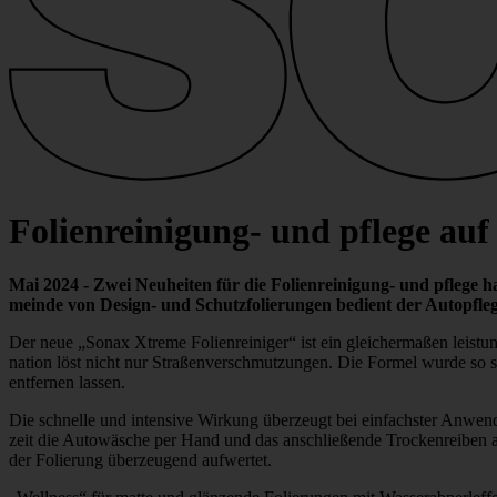
Foli­en­rei­ni­gung- und pflege a
Mai 2024 -
Zwei Neuheiten für die Foli­en­rei­ni­gung- und pflege 
meinde von Design- und Schutz­fo­li­e­rungen bedient der Auto­pfle
Der neue „Sonax Xtreme Foli­en­rei­niger“ ist ein glei­cher­maßen leis­tungs
na­tion löst nicht nur Stra­ßen­ver­schmut­zungen. Die Formel wurde so sp
entfernen lassen.
Die schnelle und inten­sive Wirkung über­zeugt bei einfachster Anwen
zeit die Auto­wä­sche per Hand und das anschlie­ßende Trocken­reiben am b
der Foli­e­rung über­zeu­gend aufwertet.