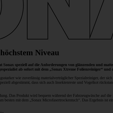
uf höchstem Niveau
hat Sonax speziell auf die Anfor­de­rungen von glän­zenden und matte
­ge­spe­zia­list ab sofort mit dem „Sonax Xtreme Foli­en­rei­niger“ u
­starker wie zuver­lässig mate­ri­al­ver­träg­li­cher Spezi­al­rei­niger, der 
eziell abge­stimmt, dass sich auch Insek­ten­reste und Vogelkot rück­stand
­dung. Das Produkt wird bequem während der Fahr­zeug­wä­sche auf die fo
esten mit dem „Sonax Micro­fa­ser­tro­cken­tuch“. Das Ergebnis ist ein deut