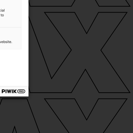
ial
 to
website.