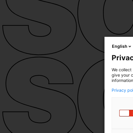
English
Privac
We collect 
give your c
information
Privacy po